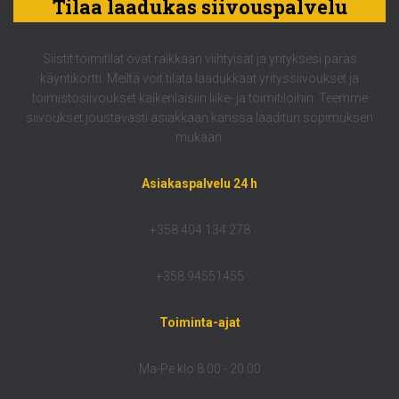
Tilaa laadukas siivouspalvelu
Siistit toimitilat ovat raikkaan viihtyisät ja yrityksesi paras
käyntikortti. Meiltä voit tilata laadukkaat yrityssiivoukset ja
toimistosiivoukset kaikenlaisiin liike- ja toimitiloihin. Teemme
siivoukset joustavasti asiakkaan kanssa laaditun sopimuksen
mukaan.
Asiakaspalvelu 24 h
+358 404 134 278
+358 94551455
Toiminta-ajat
Ma-Pe klo 8.00 - 20.00