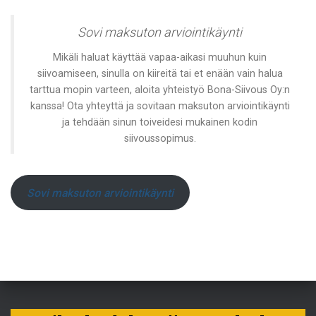
Sovi maksuton arviointikäynti
Mikäli haluat käyttää vapaa-aikasi muuhun kuin
siivoamiseen, sinulla on kiireitä tai et enään vain halua
tarttua mopin varteen, aloita yhteistyö Bona-Siivous Oy:n
kanssa! Ota yhteyttä ja sovitaan maksuton arviointikäynti
ja tehdään sinun toiveidesi mukainen kodin
siivoussopimus.
Sovi maksuton arviointikäynti