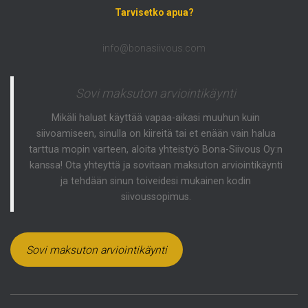
Tarvisetko apua?
info@bonasiivous.com
Sovi maksuton arviointikäynti
Mikäli haluat käyttää vapaa-aikasi muuhun kuin
siivoamiseen, sinulla on kiireitä tai et enään vain halua
tarttua mopin varteen, aloita yhteistyö Bona-Siivous Oy:n
kanssa! Ota yhteyttä ja sovitaan maksuton arviointikäynti
ja tehdään sinun toiveidesi mukainen kodin
siivoussopimus.
Sovi maksuton arviointikäynti