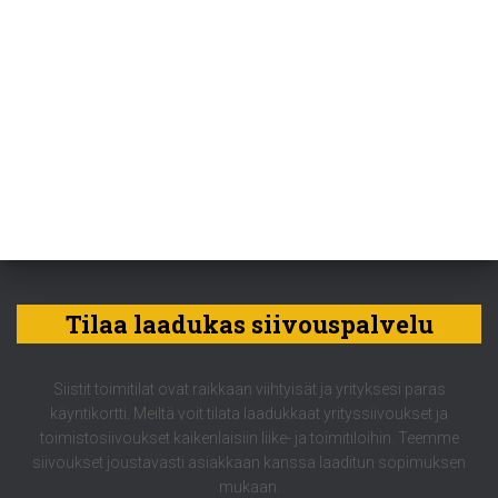
Tilaa laadukas siivouspalvelu
Siistit toimitilat ovat raikkaan viihtyisät ja yrityksesi paras
käyntikortti. Meiltä voit tilata laadukkaat yrityssiivoukset ja
toimistosiivoukset kaikenlaisiin liike- ja toimitiloihin. Teemme
siivoukset joustavasti asiakkaan kanssa laaditun sopimuksen
mukaan.