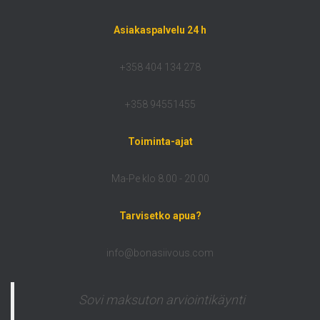
Asiakaspalvelu 24 h
+358 404 134 278
+358 94551455
Toiminta-ajat
Ma-Pe klo 8.00 - 20.00
Tarvisetko apua?
info@bonasiivous.com
Sovi maksuton arviointikäynti