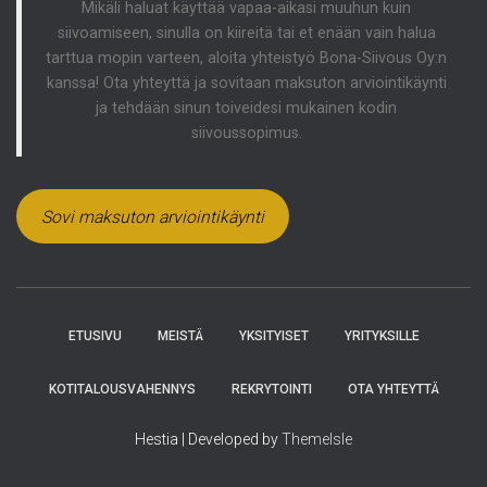
Mikäli haluat käyttää vapaa-aikasi muuhun kuin
siivoamiseen, sinulla on kiireitä tai et enään vain halua
tarttua mopin varteen, aloita yhteistyö Bona-Siivous Oy:n
kanssa! Ota yhteyttä ja sovitaan maksuton arviointikäynti
ja tehdään sinun toiveidesi mukainen kodin
siivoussopimus.
Sovi maksuton arviointikäynti
ETUSIVU
MEISTÄ
YKSITYISET
YRITYKSILLE
KOTITALOUSVAHENNYS
REKRYTOINTI
OTA YHTEYTTÄ
Hestia | Developed by
ThemeIsle