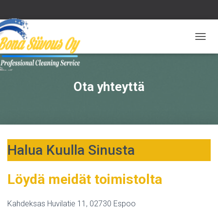
T
O
G
G
L
Ota yhteyttä
E
N
A
V
I
G
Halua Kuulla Sinusta
A
T
I
O
Löydä meidät toimistolta
N
Kahdeksas Huvilatie 11, 02730 Espoo